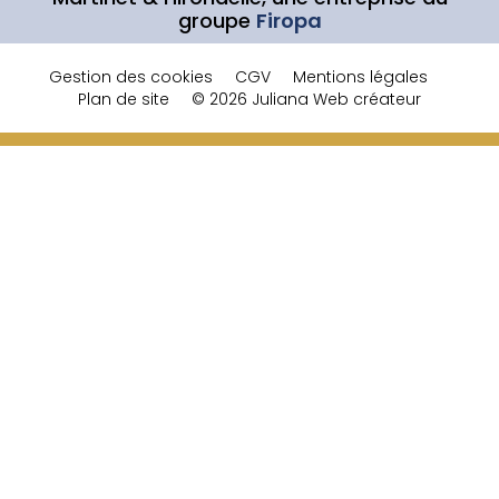
groupe
Firopa
Gestion des cookies
CGV
Mentions légales
Plan de site
© 2026 Juliana Web créateur