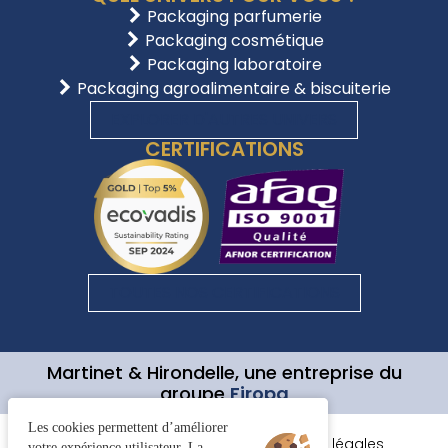
Packaging parfumerie
Packaging cosmétique
Packaging laboratoire
Packaging agroalimentaire & biscuiterie
EXPLORER D'AUTRES UNIVERS
CERTIFICATIONS
TOUTES NOS CERTIFICATIONS
Martinet & Hirondelle, une entreprise du
groupe
Firopa
Les cookies permettent d’améliorer
Gestion des cookies
CGV
Mentions légales
votre expérience utilisateur. La