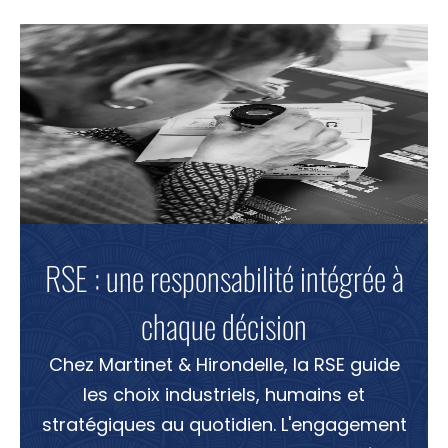
Histoire & valeurs
Chiffres clés
Marchés
ACTUALITÉS
Contact
RSE : une responsabilité intégrée à
Recrutement
chaque décision
Nous situer
Chez Martinet & Hirondelle, la RSE guide
les choix industriels, humains et
stratégiques au quotidien. L'engagement