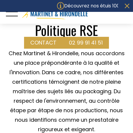
Panneau de gestion des cookies
Découvrez nos étuis 100% compos
Politique RSE
ACCUEIL
CONTACT
02 99 91 41 51
Chez Martinet & Hirondelle, nous accordons
UNIVERS
une place prépondérante à la qualité et
PACKAGING
l'innovation. Dans ce cadre, nos différentes
certifications témoignent de notre pleine
SAVOIR-FAIRE
maîtrise des sujets liés au packaging. Du
ENGAGEMENTS
respect de l'environnement, au contrôle
étape par étape de nos productions, nous
Politique RSE
Certifications
nous identifions comme un prestataire
M&H
rigoureux et exigeant.