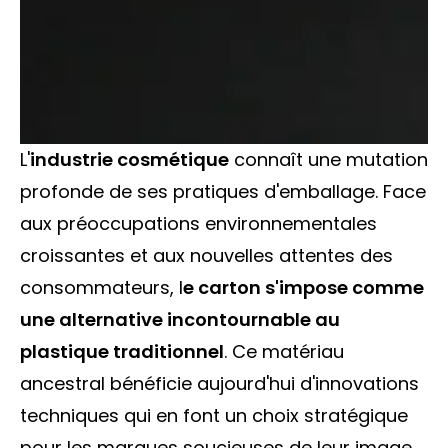
Histoire & valeurs
Chiffres clés
Marchés
ACTUALITÉS
L'
industrie cosmétique
connaît une mutation
profonde de ses pratiques d'emballage. Face
aux préoccupations environnementales
Contact
croissantes et aux nouvelles attentes des
Recrutement
consommateurs, l
e carton s'impose comme
une alternative incontournable au
Nous situer
plastique traditionnel
. Ce matériau
ancestral bénéficie aujourd'hui d'innovations
techniques qui en font un choix stratégique
pour les marques soucieuses de leur image