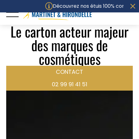
Découvrez nos étuis 100% compostables
Le carton acteur majeur
des marques de
ACCUEIL
cosmétiques
UNIVERS
CONTACT
PACKAGING
02 99 91 41 51
SAVOIR-FAIRE
ENGAGEMENTS
Politique RSE
Certifications
M&H