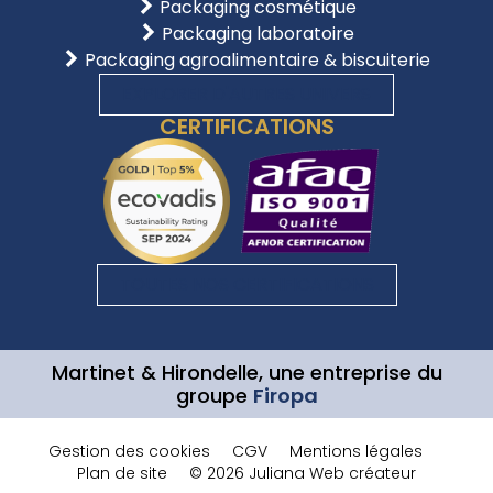
Packaging cosmétique
Packaging laboratoire
Packaging agroalimentaire & biscuiterie
EXPLORER D'AUTRES UNIVERS
CERTIFICATIONS
TOUTES NOS CERTIFICATIONS
Martinet & Hirondelle, une entreprise du
groupe
Firopa
Gestion des cookies
CGV
Mentions légales
Plan de site
© 2026 Juliana Web créateur