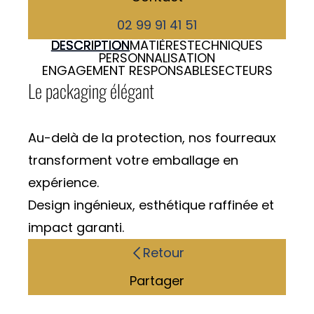
Histoire & valeurs
02 99 91 41 51
Chiffres clés
DESCRIPTION
MATIÈRES
TECHNIQUES
Marchés
PERSONNALISATION
ENGAGEMENT RESPONSABLE
SECTEURS
ACTUALITÉS
Le packaging élégant
Au-delà de la protection, nos fourreaux
Contact
transforment votre emballage en
expérience.
Recrutement
Design ingénieux, esthétique raffinée et
impact garanti.
Nous situer
Retour
Partager