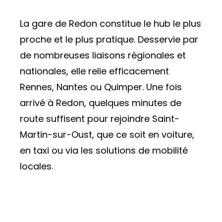
Histoire & valeurs
Chiffres clés
La gare de Redon constitue le hub le plus
Marchés
proche et le plus pratique. Desservie par
ACTUALITÉS
de nombreuses liaisons régionales et
nationales, elle relie efficacement
Rennes, Nantes ou Quimper. Une fois
arrivé à Redon, quelques minutes de
Contact
route suffisent pour rejoindre Saint-
Martin-sur-Oust, que ce soit en voiture,
Recrutement
en taxi ou via les solutions de mobilité
Nous situer
locales.