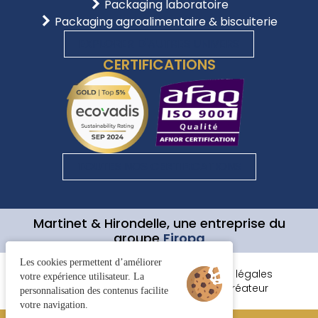
Packaging laboratoire
Packaging agroalimentaire & biscuiterie
EXPLORER D'AUTRES UNIVERS
CERTIFICATIONS
TOUTES NOS CERTIFICATIONS
Martinet & Hirondelle, une entreprise du
groupe
Firopa
Les cookies permettent d’améliorer
Gestion des cookies
CGV
Mentions légales
votre expérience utilisateur. La
Plan de site
© 2026 Juliana Web créateur
personnalisation des contenus facilite
votre navigation.