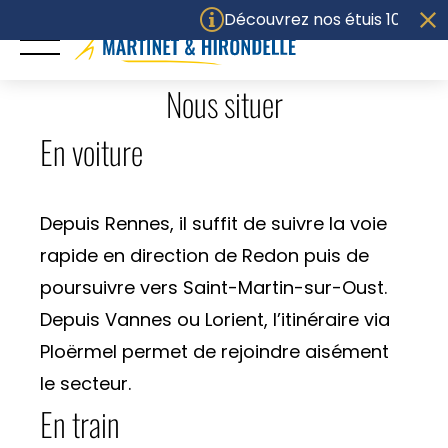
Panneau de gestion des cookies
Découvrez nos étuis 100% com
Nous situer
ACCUEIL
En voiture
UNIVERS
Depuis Rennes, il suffit de suivre la voie
PACKAGING
rapide en direction de Redon puis de
SAVOIR-FAIRE
poursuivre vers Saint-Martin-sur-Oust.
Depuis Vannes ou Lorient, l’itinéraire via
ENGAGEMENTS
Ploërmel permet de rejoindre aisément
Politique RSE
le secteur.
Certifications
En train
M&H