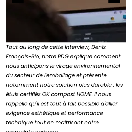
Histoire & valeurs
Chiffres clés
Marchés
ACTUALITÉS
Tout au long de cette interview, Denis
François-Rio, notre PDG explique comment
nous anticipons le virage environnemental
Contact
du secteur de l'emballage et présente
Recrutement
notamment notre solution plus durable : les
étuis certifiés OK compost HOME. Il nous
Nous situer
rappelle qu'il est tout à fait possible d'allier
exigence esthétique et performance
technique tout en maitrisant notre
empreinte carbone.